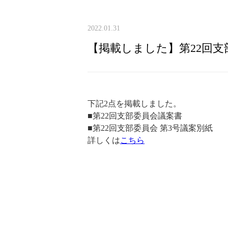
2022.01.31
【掲載しました】第22回支
下記
2
点を掲載しました。
■
第
22
回支部委員会議案書
■
第
22
回支部委員会
第
3
号議案別紙
詳しくは
こちら