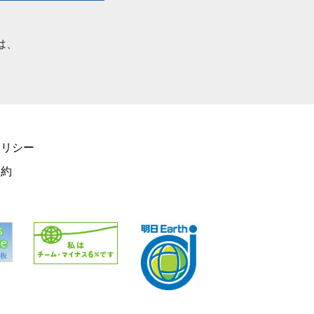
は、
リシー
規約