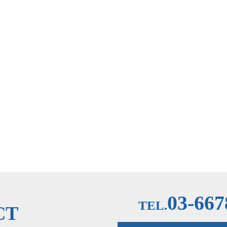
03-667
TEL.
CT